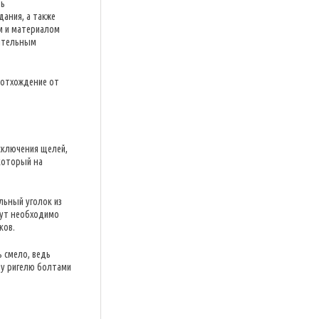
ть
ания, а также
м и материалом
оительным
 отхождение от
сключения щелей,
 который на
льный уголок из
Тут необходимо
ков.
 смело, ведь
му ригелю болтами