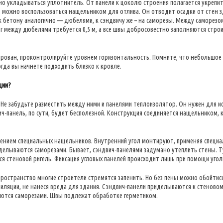
о укладываться уплотнитель. От панели к цоколю строения полагается укрепи
можно воспользоваться нащельником для отлива. Он отводит осадки от стен зд
к бетону аналогично — дюбелями, к сэндвичу же – на саморезы. Между саморезо
г между дюбелями требуется 0,5 м, а все швы добросовестно заполняются стр
ирован, проконтролируйте уровнем горизонтальность. Помните, что небольшое
гда вы начнете подходить близко к кровле.
ции?
е забудьте разместить между ними и панелями теплоизолятор. Он нужен для и
ич-панель, по сути, будет бесполезной. Конструкция соединяется нащельником,
нением специальных нащельников. Внутренний угол монтируют, применяя специа
делываются саморезами. Бывает, сэндвич-панелями задумано утеплить стены. 
я стеновой ригель. Фиксация угловых панелей происходит лишь при помощи угол
ространство многие строители стремятся запенить. Но без пены можно обойтись
тиляции, не нанеся вреда для здания. Сэндвич-панели приделываются к стеново
ляются саморезами. Швы подлежат обработке герметиком.