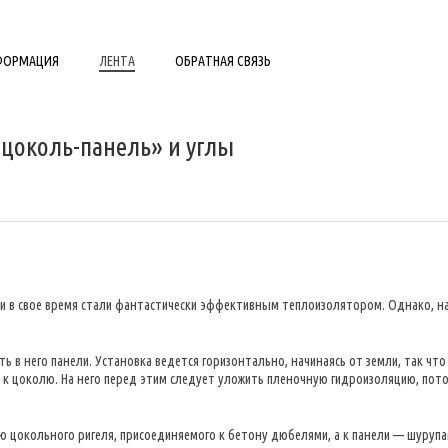
НФОРМАЦИЯ
ЛЕНТА
ОБРАТНАЯ СВЯЗЬ
«цоколь-панель» и углы
и в свое время стали фантастически эффективным теплоизолятором. Однако, н
ь в него панели. Установка ведется горизонтально, начинаясь от земли, так чт
к цоколю. На него перед этим следует уложить пленочную гидроизоляцию, пото
 цокольного ригеля, присоединяемого к бетону дюбелями, а к панели — шурупа