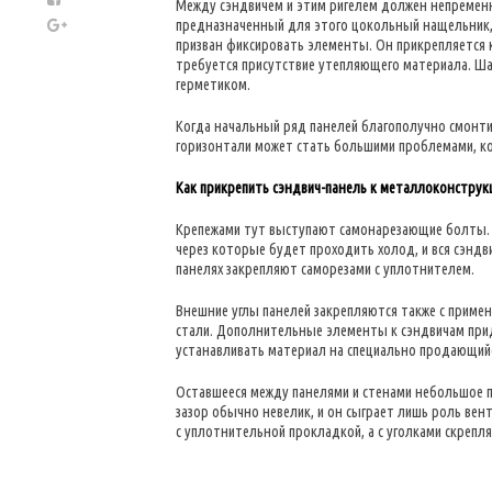
Между сэндвичем и этим ригелем должен непременн
предназначенный для этого цокольный нащельник, 
призван фиксировать элементы. Он прикрепляется 
требуется присутствие утепляющего материала. Ша
герметиком.
Когда начальный ряд панелей благополучно смонт
горизонтали может стать большими проблемами, ко
Как прикрепить сэндвич-панель к металлоконструк
Крепежами тут выступают самонарезающие болты. Н
через которые будет проходить холод, и вся сэндв
панелях закрепляют саморезами с уплотнителем.
Внешние углы панелей закрепляются также с приме
стали. Дополнительные элементы к сэндвичам при
устанавливать материал на специально продающийс
Оставшееся между панелями и стенами небольшое п
зазор обычно невелик, и он сыграет лишь роль вен
с уплотнительной прокладкой, а с уголками скреп