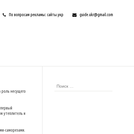
По вопросам рекламы: сайты.укр
guide.ukr@gmail.com
а роль несущего
о первый
м утеплитель и
ми-саморезами.