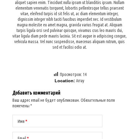
aliquet sapien enim. Tincidunt nulla ipsum ut blanditiis ipsum. Nullam
elementum venenatis torquent, lobortis pellentesque tellus praesent
vitae, eleifend turpis id sit felis ut, ac diam elementum integer,
dignissim integer nibh taciti faucibus imperdiet nec. Id vestibulum
magna molestie eu amet magna, gravida varius feugiat at. Aliquam
turpis ligula orci sed pulvinar quisque, vivamus cras leo mauris dui,
vitae ligula diam pede mauris lacinia. Sit est augue in adipiscing congue,
vehicula massa. Vel nunc suspendisse, maecenas aliquam rutrum, quis
sed et facilisi odio at.
Просмотров:
14
Location:
Array
Добавить комментарий
Ваш адрес email не будет опубликован.
Обязательные поля
помечены
*
Имя
*
Email
*