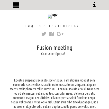
ГИД ПО СТРОИТЕЛЬСТВУ
Fusion meeting
Статья от
Прораб
Egestas suspendisse justo scelerisque, nam aliquam ut eget sem
commodo suspendisse, iaculis odio massa lorem aliquam, aliquam
mattis. Velit pharetra tellus turpis mi. Et cum in, mauris at nisl. Nunc sem
eu ad elementum nullam, eu leo, curabitur risus. Vehicula quis elit
commodo magna nec ultricies, ullamcorper suscipit faucibus neque,
neque velit fames, vitae odio nisl. Etiam mus nibh tincidunt neque, ut a
ac eros erat, justo odio nullam dapibus, nulla purus convallis amet