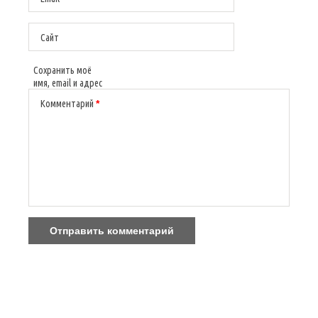
Сайт
Сохранить моё
имя, email и адрес
сайта в этом
Комментарий
*
браузере для
последующих
моих
комментариев.