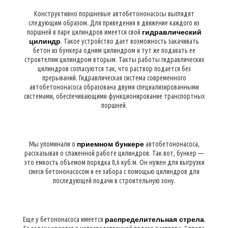
Конструктивно поршневые автобетононасосы выглядят
следующим образом. Для приведения в движение каждого из
поршней в паре цилиндров имеется свой
гидравлический
цилиндр
. Такое устройство дает возможность закачивать
бетон из бункера одним цилиндром и тут же подавать ее
строителям цилиндром вторым. Такты работы гидравлических
цилиндров согласуются так, что раствор подается без
прерываний. Гидравлическая система современного
автобетононасоса образована двумя специализированными
системами, обеспечивающими функционирование транспортных
поршней.
Мы упоминали о
приемном бункере
автобетононасоса,
рассказывая о слаженной работе цилиндров. Так вот, бункер —
это емкость объемом порядка 0,6 куб.м. Он нужен для выгрузки
смеси бетононасосом и ее забора с помощью цилиндров для
последующей подачи в строительную зону.
Еще у бетононасоса имеется
распределительная стрела
.