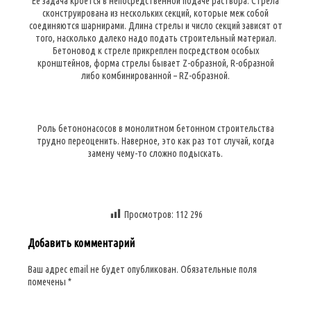
Ее задача кроется в непосредственной подаче раствора. Стрела
сконструирована из нескольких секций, которые меж собой
соединяются шарнирами. Длина стрелы и число секций зависят от
того, насколько далеко надо подать строительный материал.
Бетоновод к стреле прикреплен посредством особых
кронштейнов, форма стрелы бывает Z-образной, R-образной
либо комбинированной – RZ-образной.
Роль бетононасосов в монолитном бетонном строительства
трудно переоценить. Наверное, это как раз тот случай, когда
замену чему-то сложно подыскать.
Просмотров:
112 296
Добавить комментарий
Ваш адрес email не будет опубликован.
Обязательные поля
помечены
*