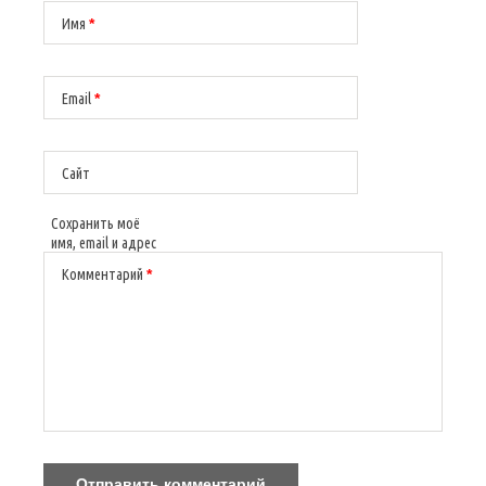
Имя
*
Email
*
Сайт
Сохранить моё
имя, email и адрес
сайта в этом
Комментарий
*
браузере для
последующих
моих
комментариев.