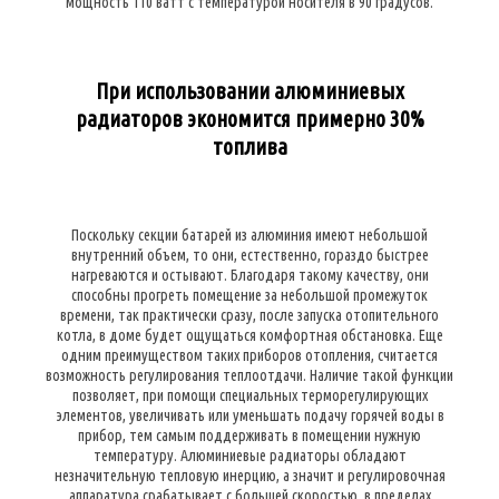
мощность 110 ватт с температурой носителя в 90 градусов.
При использовании алюминиевых
радиаторов экономится примерно 30%
топлива
Поскольку секции батарей из алюминия имеют небольшой
внутренний объем, то они, естественно, гораздо быстрее
нагреваются и остывают. Благодаря такому качеству, они
способны прогреть помещение за небольшой промежуток
времени, так практически сразу, после запуска отопительного
котла, в доме будет ощущаться комфортная обстановка. Еще
одним преимуществом таких приборов отопления, считается
возможность регулирования теплоотдачи. Наличие такой функции
позволяет, при помощи специальных терморегулирующих
элементов, увеличивать или уменьшать подачу горячей воды в
прибор, тем самым поддерживать в помещении нужную
температуру. Алюминиевые радиаторы обладают
незначительную тепловую инерцию, а значит и регулировочная
аппаратура срабатывает с большей скоростью, в пределах