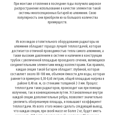
При монтаже отопления в последние годы получило широкое
распространение использование в качестве элементов такой
системы многосекционных батарей из алюминия. Свою
популярность они приобрели из-за большого количества
преимуществ.
Из всех видов отопительного оборудования радиаторы из
алюминия обладают гораздо лучшей теплоотдачей, которая
достигается отличной проводимостью тепла самого алюминия, а
также высоким давлением в системе и наличием в конструкции
трубок с увеличенной площадью проходного сечения, являющихся
соединительными элементами между коллекторами. Как правило,
каждая секция такой батареи обладает: глубиной, которая
составляет около 80-100 мм, объемом ёмкости для воды, которая
равняется примерно 0,30-0,60 литрам, общей площадью нагрева в
районе 0,40 кв. м, со стенками толщиной 2-3 мм. Процесс
теплоотдачи таких радиаторов, происходит как при помощи
излучения, так и конвекционным путем. Установленные внутри
каждой секции дополнительные ребра, позволяет значительно
увеличить обогреваемую площадь, и повышают коэффициент
теплоотдачи. Из всего этого можно сделать следующий вывод,
что каждая секция, при своей массе не более 2 кг, будет иметь