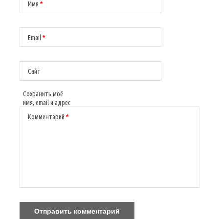
Имя
*
Email
*
Сайт
Сохранить моё
имя, email и адрес
сайта в этом
Комментарий
*
браузере для
последующих
моих
комментариев.