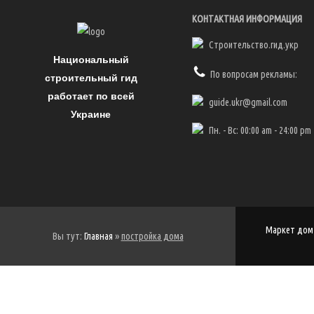
доступности располагаются
магазины, аптечные пункты,
КОНТАКТНАЯ ИНФОРМАЦИЯ
детские сады, школы, остановки.
Но это также лишает человека
Строительство.гид.укр
свежего воздуха и уединенной
Национальный
обстановки. Город – это
По вопросам рекламы:
строительный гид
постоянная суета. Все […]
работает по всей
guide.ukr@gmail.com
Украине
Пн. - Вс: 00:00 am - 24:00 pm
Маркет дом 
Вы тут:
Главная
»
постройка дома