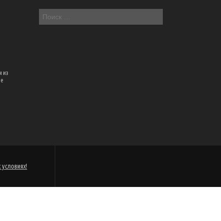
м из
ое
 условиях!