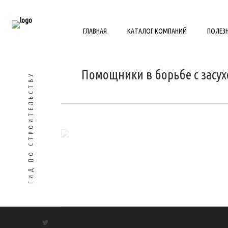
ГЛАВНАЯ
КАТАЛОГ КОМПАНИЙ
ПОЛЕЗ
Помощники в борьбе с засух
ГИД ПО СТРОИТЕЛЬСТВУ
Помощники в борьбе с
засухой
Полив необходим, поскольку без
него все труды, направленные на
выращивание овощей, ягод,
фруктов и даже цветов, будут
сведены на нет. Растения просто
погибнут под палящими лучами