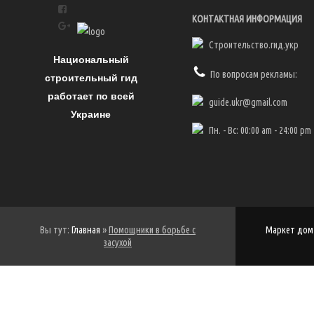
солнца. Каждый человек
Подробнее
КОНТАКТНАЯ ИНФОРМАЦИЯ
индивидуален и каждый решает
эту проблему по-своему.
Строительство.гид.укр
Большинство придерживается
Национальный
традиционных способов
орошения, но вы не подумайте,
По вопросам рекламы:
строительный гид
это не система ирригационных
работает по всей
каналов как в древнем Египте […]
guide.ukr@gmail.com
Украине
Пн. - Вс: 00:00 am - 24:00 pm
Вы тут:
Главная
»
Помощники в борьбе с
Маркет дом 
засухой