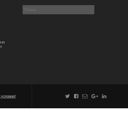
м из
ое
 условиях!