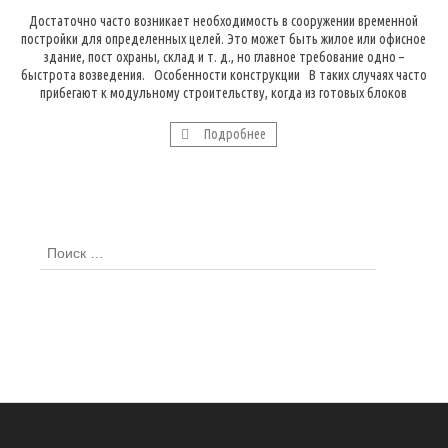
Достаточно часто возникает необходимость в сооружении временной
постройки для определенных целей. Это может быть жилое или офисное
здание, пост охраны, склад и т. д., но главное требование одно –
быстрота возведения. Особенности конструкции В таких случаях часто
прибегают к модульному строительству, когда из готовых блоков
монтируются модульные здания. Такая постройка может быть
многоэтажной […]
Подробнее